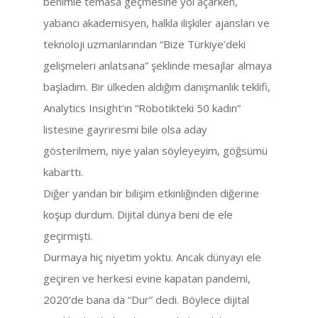
benimle temasa geçmesine yol açarken,
yabancı akademisyen, halkla ilişkiler ajansları ve
teknoloji uzmanlarından “Bize Türkiye’deki
gelişmeleri anlatsana” şeklinde mesajlar almaya
başladım. Bir ülkeden aldığım danışmanlık teklifi,
Analytics Insight’ın “Robotikteki 50 kadın”
listesine gayriresmi bile olsa aday
gösterilmem, niye yalan söyleyeyim, göğsümü
kabarttı.
Diğer yandan bir bilişim etkinliğinden diğerine
koşup durdum. Dijital dünya beni de ele
geçirmişti.
Durmaya hiç niyetim yoktu. Ancak dünyayı ele
geçiren ve herkesi evine kapatan pandemi,
2020’de bana da “Dur” dedi. Böylece dijital